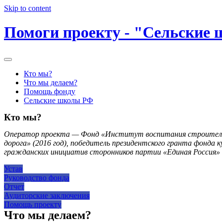
Skip to content
Помоги проекту - "Сельские
Кто мы?
Что мы делаем?
Помощь фонду
Сельские школы РФ
Кто мы?
Оператор проекта — Фонд «Институт воспитания строителей 
дорога» (2016 год), победитель президентского гранта фонда 
гражданских инициатив сторонников партии «Единая Росси
Устав
Руководство фонда
Отчет
Аудиторские заключения
Помощь проекту
Что мы делаем?